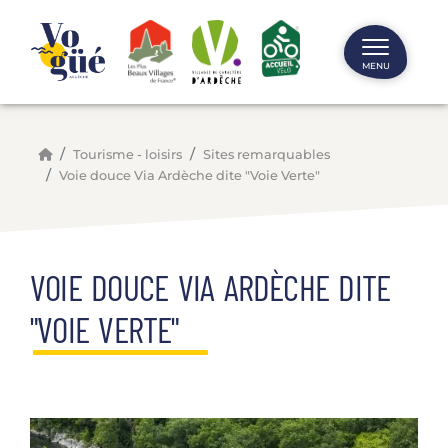
Panneau de gestion des cookies
MENU
Tourisme - loisirs
Sites remarquables
Voie douce Via Ardèche dite "Voie Verte"
VOIE DOUCE VIA ARDÈCHE DITE
"VOIE VERTE"