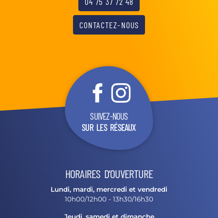
04 75 37 72 48
CONTACTEZ-NOUS
SUIVEZ-NOUS
SUR LES RÉSEAUX
HORAIRES D’OUVERTURE
Lundi, mardi, mercredi et vendredi
10h00/12h00 - 13h30/16h30
Jeudi, samedi et dimanche