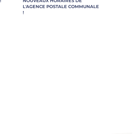
!
NOUVEAUX HORAIRES DE
et.arcep.fr
L'AGENCE POSTALE COMMUNALE
sse
!
nt...