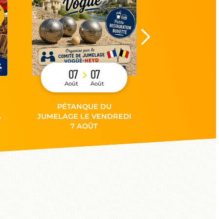
07
07
10
Août
Août
Août
PÉTANQUE DU
SPECTACLE 
À
JUMELAGE LE VENDREDI
COURS TO
7 AOÛT