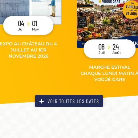
04
01
Juil
Nov
EXPO AU CHÂTEAU DU 4
06
24
JUILLET AU 1ER
Juil
Août
NOVEMBRE 2026
MARCHÉ ESTIVAL
CHAQUE LUNDI MATIN 
VOGÜÉ GARE
VOIR TOUTES LES DATES