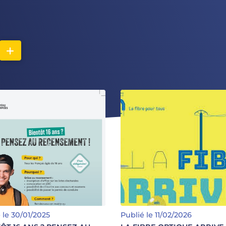
LA FIBRE OPTIQUE ARR
!
ENTÔT 16 ANS ? PENSEZ
Pour vérifier votre éligibil
la fibre optique, rdv sur le
AU RECENSEMENT !
Arcep ma connexion inte
 le 30/01/2025
Publié le 11/02/2026
: