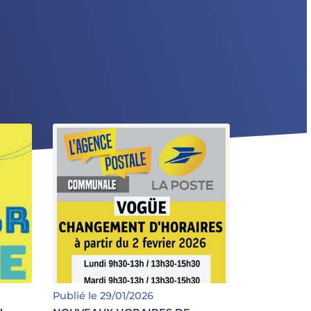
IVE
NOUVEAUX HORAIRES DE
ité à
L'AGENCE POSTALE
 site
rnet
Publié le 29/01/2026
COMMUNALE !