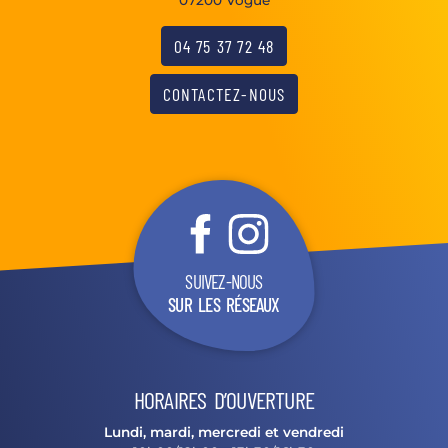
04 75 37 72 48
CONTACTEZ-NOUS
SUIVEZ-NOUS
SUR LES RÉSEAUX
HORAIRES D’OUVERTURE
Lundi, mardi, mercredi et vendredi