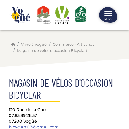
Panneau de gestion des cookies
MENU
Vivre à Vogüé
Commerce - Artisanat
Magasin de vélos d'occasion Bicyclart
MAGASIN DE VÉLOS D'OCCASION
BICYCLART
120 Rue de la Gare
07.83.89.26.57
07200 Vogüé
bicyclart07@gmail.com