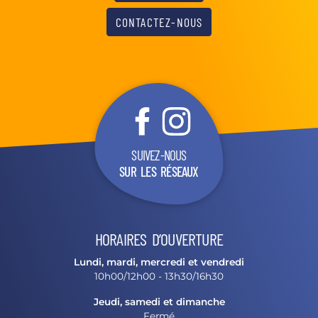
CONTACTEZ-NOUS
SUIVEZ-NOUS
SUR LES RÉSEAUX
HORAIRES D’OUVERTURE
Lundi, mardi, mercredi et vendredi
10h00/12h00 - 13h30/16h30
Jeudi, samedi et dimanche
Fermé